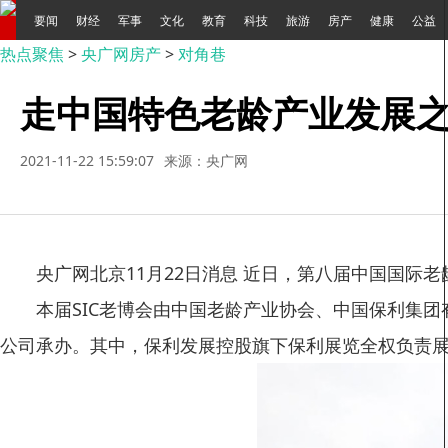
要闻
财经
军事
文化
教育
科技
旅游
房产
健康
公益
热点聚焦
>
央广网房产
>
对角巷
走中国特色老龄产业发展
2021-11-22 15:59:07
来源：央广网
央广网北京11月22日消息 近日，第八届中国国际
本届SIC老博会由中国老龄产业协会、中国保利集
公司承办。其中，保利发展控股旗下保利展览全权负责展