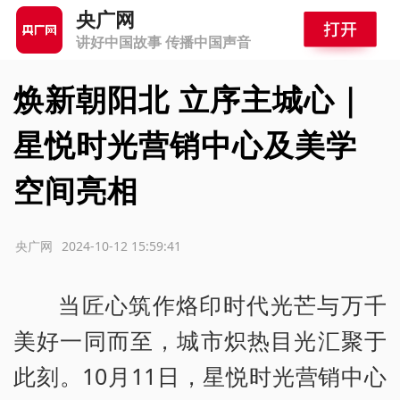
央广网
讲好中国故事 传播中国声音
焕新朝阳北 立序主城心｜
星悦时光营销中心及美学
空间亮相
源：央广网
2024-10-12 15:59:41
当匠心筑作烙印时代光芒与万千
美好一同而至，城市炽热目光汇聚于
此刻。10月11日，星悦时光营销中心