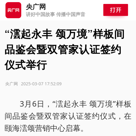
央广网
讲好中国故事 传播中国声音
“澐起永丰 颂万境”样板间
品鉴会暨双管家认证签约
仪式举行
源：央广网
2025-03-07 17:52:09
3月6日，“澐起永丰 颂万境”样板
间品鉴会暨双管家认证签约仪式，在
颐海澐颂营销中心启幕。