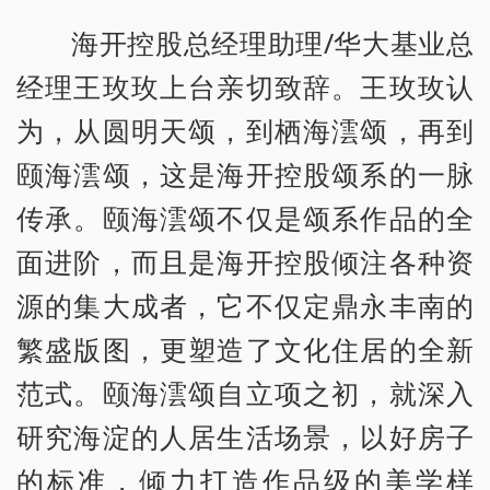
海开控股总经理助理/华大基业总
经理王玫玫上台亲切致辞。王玫玫认
为，从圆明天颂，到栖海澐颂，再到
颐海澐颂，这是海开控股颂系的一脉
传承。颐海澐颂不仅是颂系作品的全
面进阶，而且是海开控股倾注各种资
源的集大成者，它不仅定鼎永丰南的
繁盛版图，更塑造了文化住居的全新
范式。颐海澐颂自立项之初，就深入
研究海淀的人居生活场景，以好房子
的标准，倾力打造作品级的美学样