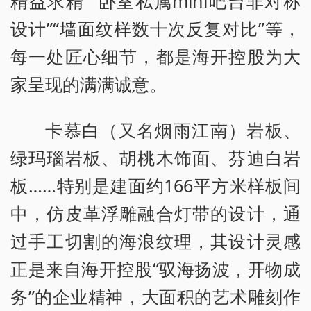
精益求精”“卧室私属mini吧台非对称
设计”“墙面纹样数十次反复对比”等，
每一处匠心细节，都是海开控股为大
家呈现的满满诚意。
卡慕白（又名烟雨江南）岩板、
绿玛瑙岩板、胡桃木饰面、芬迪白岩
板……特别是建面约166平方米样板间
中，仿皮革浮雕融合灯带的设计，通
过手工切割的海浪纹理，其设计灵感
正是来自海开控股“驭海扬波，开物成
务”的企业精神，大面积的艺术雕刻作