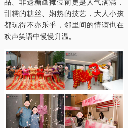
品。非遗糖画摊位前更是人气满满，
甜糯的糖丝、娴熟的技艺，大人小孩
都玩得不亦乐乎，邻里间的情谊也在
欢声笑语中慢慢升温。