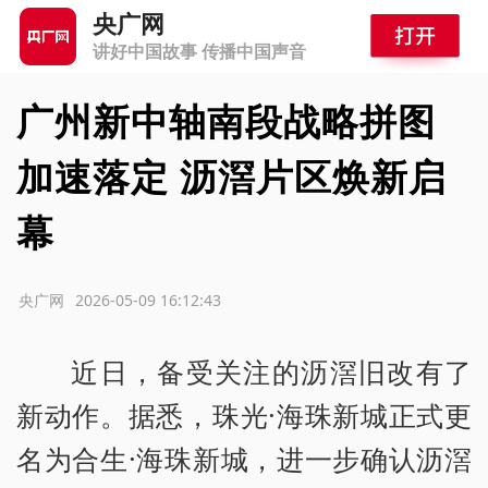
央广网
讲好中国故事 传播中国声音
广州新中轴南段战略拼图
加速落定 沥滘片区焕新启
幕
源：央广网
2026-05-09 16:12:43
近日，备受关注的沥滘旧改有了
新动作。据悉，珠光·海珠新城正式更
名为合生·海珠新城，进一步确认沥滘