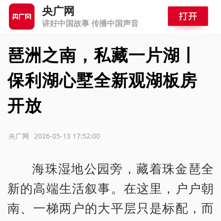
央广网
讲好中国故事 传播中国声音
琶洲之南，私藏一片湖丨
保利湖心墅全新观湖板房
开放
源：央广网
2026-05-13 17:52:00
海珠湿地公园旁，藏着珠金琶全
新的高端生活叙事。在这里，户户朝
南、一梯两户的大平层只是标配，而