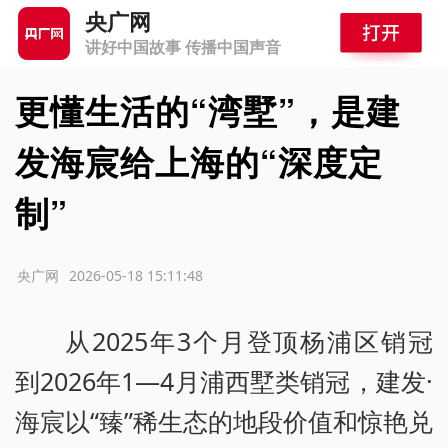
央广网
讲好中国故事 传播中国声音
更懂生活的“湾墅”，是建
发海宸给上海的“深度定
制”
源：央广网
2026-05-18 15:11:48
从2025年3个月登顶杨浦区销冠
到2026年1—4月浦西墅类销冠，建发·
海宸以“臻”稀生态的地段价值和惊艳兑