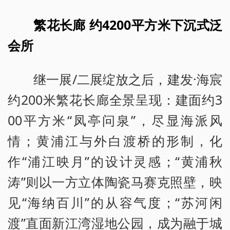
繁花长廊 约4200平方米下沉式泛
会所
继一展/二展绽放之后，建发·海宸
约200米繁花长廊全景呈现：建面约3
00平方米“凤亭问泉”，尽显海派风
情；黄浦江与外白渡桥的形制，化
作“浦江映月”的设计灵感；“黄浦秋
涛”则以一方立体陶瓷马赛克照壁，映
见“海纳百川”的从容气度；“苏河闲
渡”直面新江湾湿地公园，成为融于城