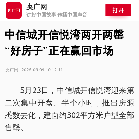
央广网
讲好中国故事 传播中国声音
中信城开信悦湾两开两罄
“好房子”正在赢回市场
源：央广网
2026-06-09 10:12:11
5月23日，中信城开信悦湾迎来第
二次集中开盘。半个小时，推出房源
悉数去化，建面约302平方米户型全部
售罄。