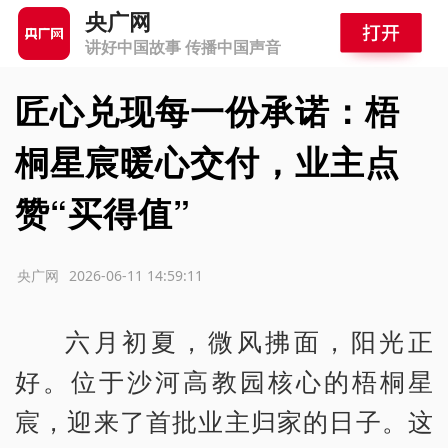
央广网
讲好中国故事 传播中国声音
匠心兑现每一份承诺：梧
桐星宸暖心交付，业主点
赞“买得值”
源：央广网
2026-06-11 14:59:11
六月初夏，微风拂面，阳光正
好。位于沙河高教园核心的梧桐星
宸，迎来了首批业主归家的日子。这