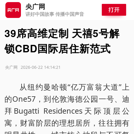
央广网
讲好中国故事 传播中国声音
39席高维定制 天禧5号解
锁CBD国际居住新范式
源：央广网
2026-06-22 14:14:21
从纽约曼哈顿“亿万富翁大道”上
的One57，到伦敦海德公园一号、迪
拜Bugatti Residences天际顶层公
寓，财富阶层的理想居所，往往拥有