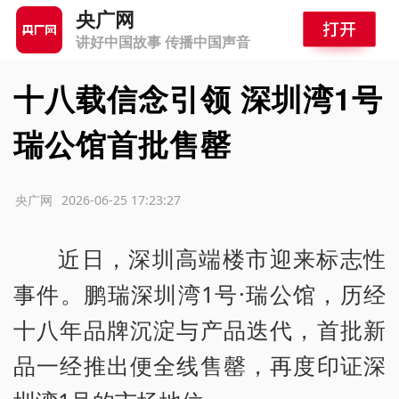
央广网
讲好中国故事 传播中国声音
十八载信念引领 深圳湾1号
瑞公馆首批售罄
源：央广网
2026-06-25 17:23:27
近日，深圳高端楼市迎来标志性
事件。鹏瑞深圳湾1号·瑞公馆，历经
十八年品牌沉淀与产品迭代，首批新
品一经推出便全线售罄，再度印证深