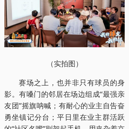
（实拍图）
赛场之上，也并非只有球员的身
影。有嗓门的邻居在场边组成“最强亲
友团”摇旗呐喊；有耐心的业主自告奋
勇坐镇记分台；平日里在业主群活跃
的“社区名嘴”则架起手机，用夹杂着京