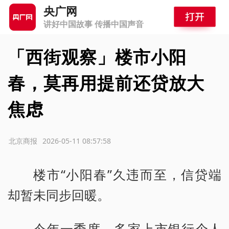
央广网
讲好中国故事 传播中国声音
「西街观察」楼市小阳
春，莫再用提前还贷放大
焦虑
源：北京商报
2026-05-11 08:57:58
楼市“小阳春”久违而至，信贷端
却暂未同步回暖。
今年一季度，多家上市银行个人