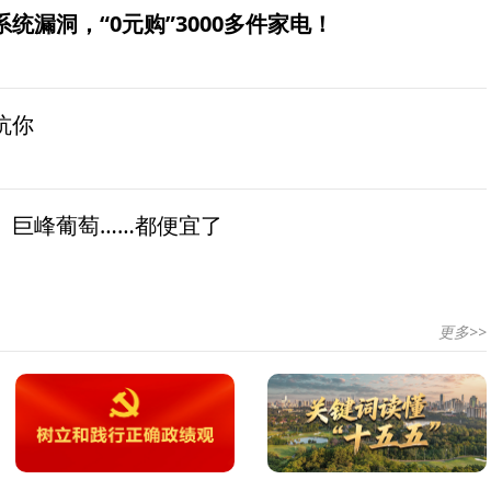
统漏洞，“0元购”3000多件家电！
坑你
、巨峰葡萄……都便宜了
更多>>