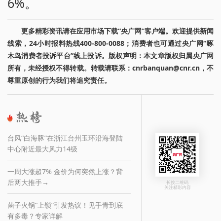
6%。
更多精彩资讯请在应用市场下载“央广网”客户端。欢迎提供新闻
线索，24小时报料热线400-800-0088；消费者也可通过央广网“啄
木鸟消费者投诉平台”线上投诉。版权声明：本文章版权归属央广网
所有，未经授权不得转载。转载请联系：cnrbanquan@cnr.cn，不
尊重原创的行为我们将追究责任。
台风“白海豚”在浙江台州玉环沿海登陆
中心附近最大风力14级
一周大涨超7% 金价为何突然上涨？背
后两大推手→
长按二维码
关注精彩内容
菌子火锅“上锁”引发热议！见手青到底
有多毒？专家详解