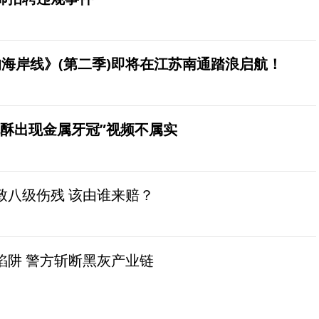
海岸线》(第二季)即将在江苏南通踏浪启航！
桃酥出现金属牙冠”视频不属实
致八级伤残 该由谁来赔？
陷阱 警方斩断黑灰产业链