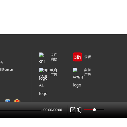
央广
云听
购物
平台
@cnr.cn
央广
象舞
广告
广告
00:00
/
00:00