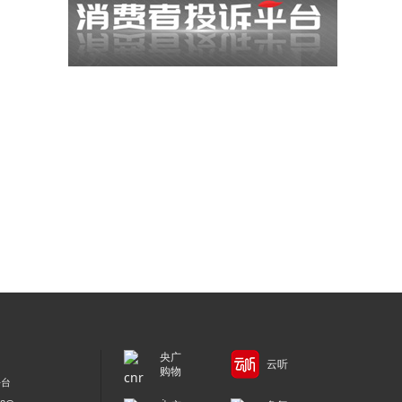
央广
云听
购物
平台