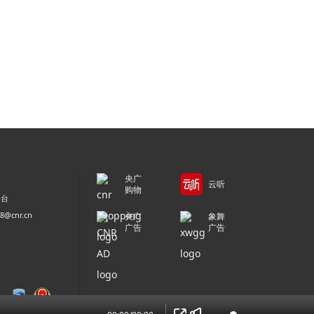
央广
云听
购物
平台
@cnr.cn
央广
象舞
广告
广告