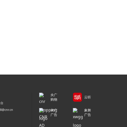
央广
云听
购物
平台
@cnr.cn
央广
象舞
广告
广告