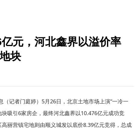
66亿元，河北鑫界以溢价率
榆地块
消息（记者门庭婷）5月26日，北京土地市场上演“一冷一
块吸引6家房企，最终河北鑫界以10.476亿元成功竞
义区高丽营镇宅地则由顺义城发以底价8.39亿元竞得，总成