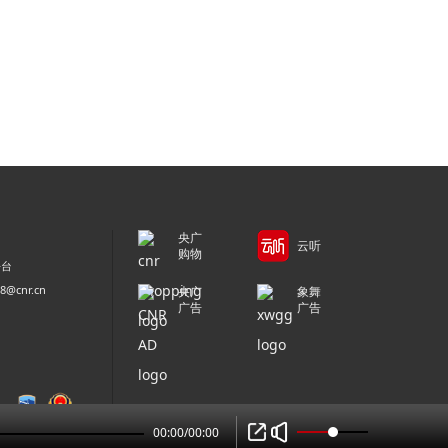
央广
云听
购物
平台
@cnr.cn
央广
象舞
广告
广告
00:00
/
00:00