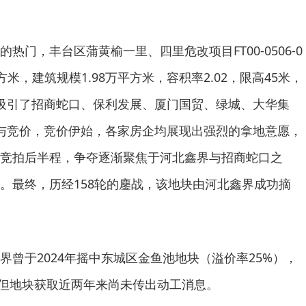
热门，丰台区蒲黄榆一里、四里危改项目FT00-0506-0
平方米，建筑规模1.98万平方米，容积率2.02，限高45米，
吸引了招商蛇口、保利发展、厦门国贸、绿城、大华集
与竞价，竞价伊始，各家房企均展现出强烈的拿地意愿，
竞拍后半程，争夺逐渐聚焦于河北鑫界与招商蛇口之
。最终，历经158轮的鏖战，该地块由河北鑫界成功摘
界曾于2024年摇中东城区金鱼池地块（溢价率25%），
米，但地块获取近两年来尚未传出动工消息。