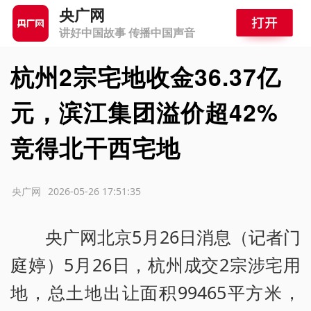
央广网
讲好中国故事 传播中国声音
杭州2宗宅地收金36.37亿
元，滨江集团溢价超42%
竞得北干西宅地
源：央广网
2026-05-26 17:51:35
央广网北京5月26日消息（记者门
庭婷）5月26日，杭州成交2宗涉宅用
地，总土地出让面积99465平方米，