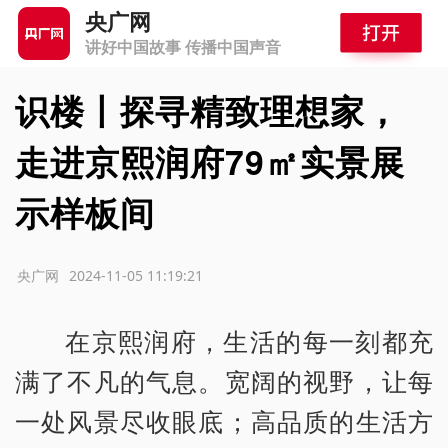
央广网
讲好中国故事 传播中国声音
识楼丨探寻精致理想家，
走进京熙润府79㎡实景展
示样板间
源：央广网
2024-11-05 11:19:21
在京熙润府，生活的每一刻都充
满了不凡的气息。宽阔的视野，让每
一处风景尽收眼底；高品质的生活方