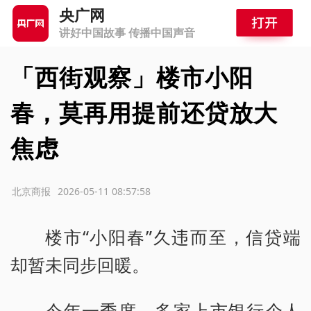
央广网
讲好中国故事 传播中国声音
「西街观察」楼市小阳
春，莫再用提前还贷放大
焦虑
源：北京商报
2026-05-11 08:57:58
楼市“小阳春”久违而至，信贷端
却暂未同步回暖。
今年一季度，多家上市银行个人