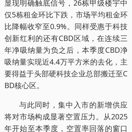
显现明确触底信号，26栋甲级楼宇中
仅5栋租金环比下跌，市场平均租金环
比降幅收窄至0.9%。同样受惠于科技
创新红利的还有CBD区域，在连续三
年净吸纳量为负之后，本季度CBD净
吸纳量实现近4.4万平方米的去化，主
要得益于头部硬科技企业总部搬迁至C
BD核心区。
与此同时，集中入市的新增供应
将对市场构成显著空置压力。从2025
年开始至本季度，空置率回落的窗口