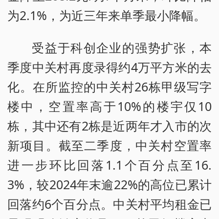
为2.1%，为近三年来单季最小降幅。
受益于科创企业的强势扩张，本
季度中关村再度录得约4万平方米的去
化。在所监控的中关村26栋甲级写字
楼中，空置率高于10%的楼宇仅10
栋，其中还有2栋是近两年才入市的次
新项目。截至二季度，中关村空置率
进一步环比回落1.1个百分点至16.
3%，较2024年末逾22%的高位已累计
回落约6个百分点。中关村平均租金已