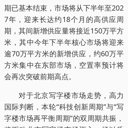
期已基本结束，市场将从下半年至202
7年，迎来长达约18个月的高供应周
期，其间新增供应量将接近150万平方
米，其中今年下半年核心市场将迎来
逾70万平方米的新增供应，约60万平
方米集中在东部市场，空置率预计将
会再次突破前期高点。
对于北京写字楼市场走势，高力
国际判断，本轮“科技创新周期”与“写
字楼市场再平衡周期”的双周期共振，